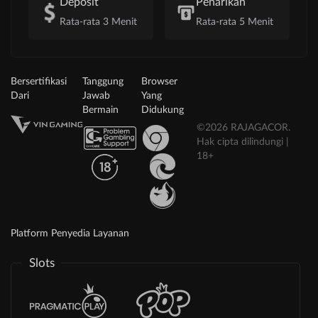
Deposit
Penarikan
Rata-rata 3 Menit
Rata-rata 5 Menit
Bersertifikasi
Tanggung
Browser
Dari
Jawab
Yang
Bermain
Didukung
©2026 RAJAGACOR.
Hak cipta dilindungi |
18+
Platform Penyedia Layanan
Slots