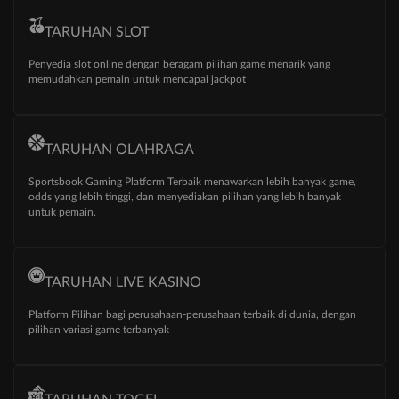
TARUHAN SLOT
Penyedia slot online dengan beragam pilihan game menarik yang
memudahkan pemain untuk mencapai jackpot
TARUHAN OLAHRAGA
Sportsbook Gaming Platform Terbaik menawarkan lebih banyak game,
odds yang lebih tinggi, dan menyediakan pilihan yang lebih banyak
untuk pemain.
TARUHAN LIVE KASINO
Platform Pilihan bagi perusahaan-perusahaan terbaik di dunia, dengan
pilihan variasi game terbanyak