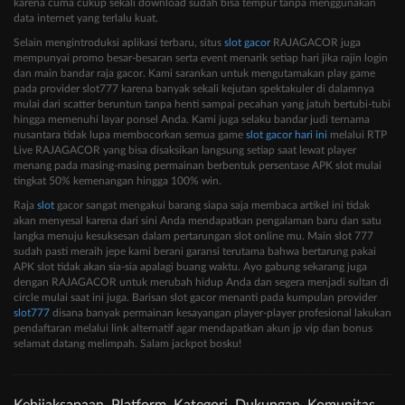
karena cuma cukup sekali download sudah bisa tempur tanpa menggunakan
data internet yang terlalu kuat.
Selain mengintroduksi aplikasi terbaru, situs
slot gacor
RAJAGACOR juga
mempunyai promo besar-besaran serta event menarik setiap hari jika rajin login
dan main bandar raja gacor. Kami sarankan untuk mengutamakan play game
pada provider slot777 karena banyak sekali kejutan spektakuler di dalamnya
mulai dari scatter beruntun tanpa henti sampai pecahan yang jatuh bertubi-tubi
hingga memenuhi layar ponsel Anda. Kami juga selaku bandar judi ternama
nusantara tidak lupa membocorkan semua game
slot gacor hari ini
melalui RTP
Live RAJAGACOR yang bisa disaksikan langsung setiap saat lewat player
menang pada masing-masing permainan berbentuk persentase APK slot mulai
tingkat 50% kemenangan hingga 100% win.
Raja
slot
gacor sangat mengakui barang siapa saja membaca artikel ini tidak
akan menyesal karena dari sini Anda mendapatkan pengalaman baru dan satu
langka menuju kesuksesan dalam pertarungan slot online mu. Main slot 777
sudah pasti meraih jepe kami berani garansi terutama bahwa bertarung pakai
APK slot tidak akan sia-sia apalagi buang waktu. Ayo gabung sekarang juga
dengan RAJAGACOR untuk merubah hidup Anda dan segera menjadi sultan di
circle mulai saat ini juga. Barisan slot gacor menanti pada kumpulan provider
slot777
disana banyak permainan kesayangan player-player profesional lakukan
pendaftaran melalui link alternatif agar mendapatkan akun jp vip dan bonus
selamat datang melimpah. Salam jackpot bosku!
Kebijaksanaan
Platform
Kategori
Dukungan
Komunitas