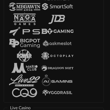
Live Casino