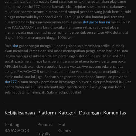
dan main bandar raja gacor. Kami sarankan untuk mengutamakan play game
pada provider slot777 karena banyak sekali kejutan spektakuler di dalamnya
mulai dari scatter beruntun tanpa henti sampai pecahan yang jatuh bertubi-tubi
hingga memenuhi layar ponsel Anda. Kami juga selaku bandar judi ternama
nusantara tidak lupa membocorkan semua game
slot gacor hari ini
melalui RTP
Live RAJAGACOR yang bisa disaksikan langsung setiap saat lewat player
menang pada masing-masing permainan berbentuk persentase APK slot mulai
tingkat 50% kemenangan hingga 100% win.
Raja
slot
gacor sangat mengakui barang siapa saja membaca artikel ini tidak
akan menyesal karena dari sini Anda mendapatkan pengalaman baru dan satu
langka menuju kesuksesan dalam pertarungan slot online mu. Main slot 777
sudah pasti meraih jepe kami berani garansi terutama bahwa bertarung pakai
APK slot tidak akan sia-sia apalagi buang waktu. Ayo gabung sekarang juga
dengan RAJAGACOR untuk merubah hidup Anda dan segera menjadi sultan di
circle mulai saat ini juga. Barisan slot gacor menanti pada kumpulan provider
slot777
disana banyak permainan kesayangan player-player profesional lakukan
pendaftaran melalui link alternatif agar mendapatkan akun jp vip dan bonus
selamat datang melimpah. Salam jackpot bosku!
Kebijaksanaan
Platform
Kategori
Dukungan
Komunitas
Tentang
Promosi
Hot
RAJAGACOR
Games
Loyalty