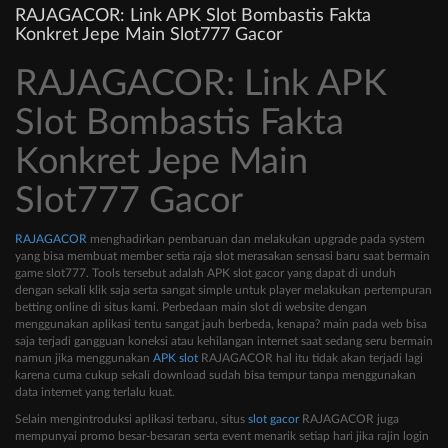
RAJAGACOR: Link APK Slot Bombastis Fakta
Konkret Jepe Main Slot777 Gacor
RAJAGACOR: Link APK
Slot Bombastis Fakta
Konkret Jepe Main
Slot777 Gacor
RAJAGACOR
menghadirkan pembaruan dan melakukan upgrade pada system
yang bisa membuat member setia raja slot merasakan sensasi baru saat bermain
game slot777. Tools tersebut adalah APK slot gacor yang dapat di unduh
dengan sekali klik saja serta sangat simple untuk player melakukan pertempuran
betting online di situs kami. Perbedaan main slot di website dengan
menggunakan aplikasi tentu sangat jauh berbeda, kenapa? main pada web bisa
saja terjadi gangguan koneksi atau kehilangan internet saat sedang seru bermain
namun jika menggunakan
APK slot
RAJAGACOR hal itu tidak akan terjadi lagi
karena cuma cukup sekali download sudah bisa tempur tanpa menggunakan
data internet yang terlalu kuat.
Selain mengintroduksi aplikasi terbaru, situs
slot gacor
RAJAGACOR juga
mempunyai promo besar-besaran serta event menarik setiap hari jika rajin login