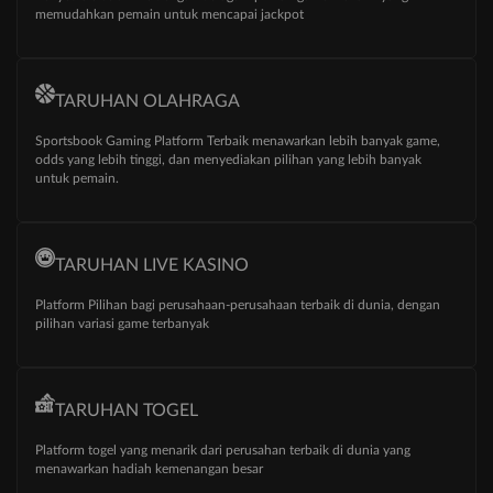
memudahkan pemain untuk mencapai jackpot
TARUHAN OLAHRAGA
Sportsbook Gaming Platform Terbaik menawarkan lebih banyak game,
odds yang lebih tinggi, dan menyediakan pilihan yang lebih banyak
untuk pemain.
TARUHAN LIVE KASINO
Platform Pilihan bagi perusahaan-perusahaan terbaik di dunia, dengan
pilihan variasi game terbanyak
TARUHAN TOGEL
Platform togel yang menarik dari perusahan terbaik di dunia yang
menawarkan hadiah kemenangan besar