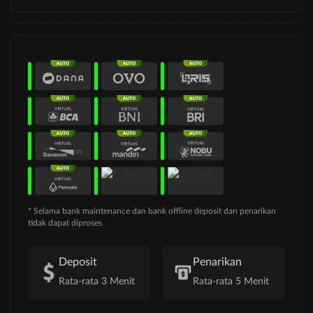
* Selama bank maintenance dan bank offline deposit dan penarikan
tidak dapat diproses
Deposit
Penarikan
Rata-rata 3 Menit
Rata-rata 5 Menit