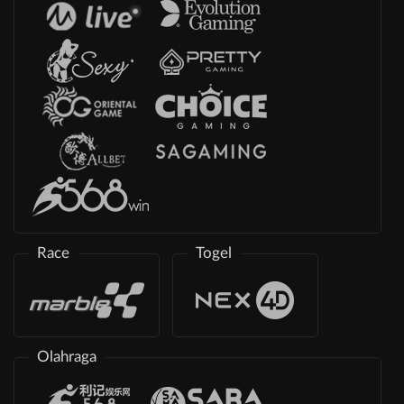
Race
Togel
Olahraga