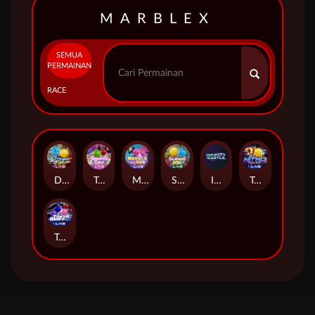
MARBLEX
SEMUA
PERMAINAN
RACE
Dragon Tiger
Tomorrow land
Marble Run
Super PK
Infinity Castle
Tokyo Drift Nitro
Tokyo Drift