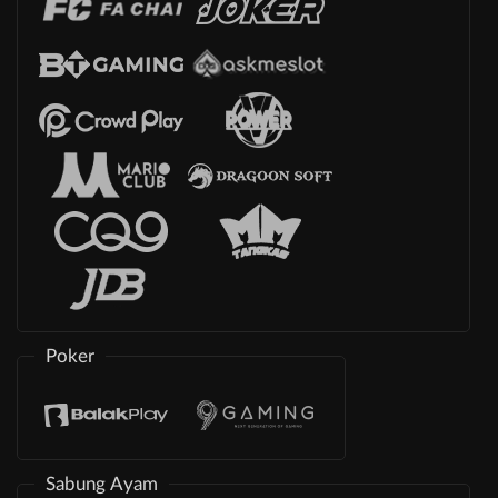
Poker
Sabung Ayam