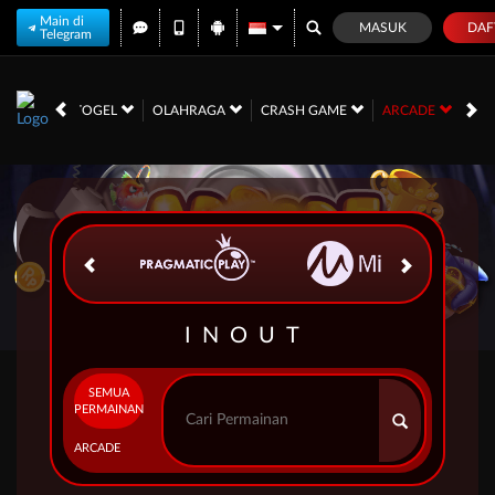
Main di
MASUK
DAF
Telegram
RACE
TOGEL
OLAHRAGA
CRASH GAME
ARCADE
PO
INOUT
SEMUA
PERMAINAN
ARCADE