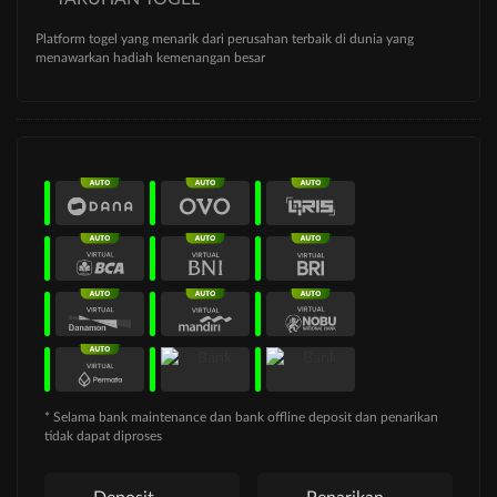
Platform togel yang menarik dari perusahan terbaik di dunia yang
menawarkan hadiah kemenangan besar
* Selama bank maintenance dan bank offline deposit dan penarikan
tidak dapat diproses