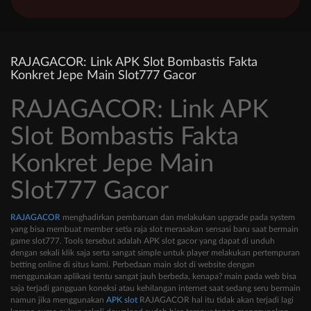
RAJAGACOR: Link APK Slot Bombastis Fakta
Konkret Jepe Main Slot777 Gacor
RAJAGACOR: Link APK
Slot Bombastis Fakta
Konkret Jepe Main
Slot777 Gacor
RAJAGACOR
menghadirkan pembaruan dan melakukan upgrade pada system
yang bisa membuat member setia raja slot merasakan sensasi baru saat bermain
game slot777. Tools tersebut adalah APK slot gacor yang dapat di unduh
dengan sekali klik saja serta sangat simple untuk player melakukan pertempuran
betting online di situs kami. Perbedaan main slot di website dengan
menggunakan aplikasi tentu sangat jauh berbeda, kenapa? main pada web bisa
saja terjadi gangguan koneksi atau kehilangan internet saat sedang seru bermain
namun jika menggunakan
APK slot
RAJAGACOR hal itu tidak akan terjadi lagi