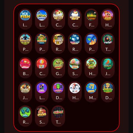
Ice Fish
Lucky Ducky
Chicken Road 2.0
Chicken Road
Forest Arrow
Hamster Run
Penalty Unlimited
Plinko Aztec
Rabbit Road
Rock Paper Scissors
Plinko 1000
Twist
Bubbles
Сoinflip
Goblin-tower
Sweet Keno
Hot-mines
Jogo Do Bicho
Joker Poker
Lucky mines
Double Online
Hilo Joker
Mines
Drop The Billionaire
Robo dice
Stairs
Triple