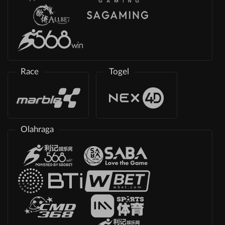
Race
Togel
Olahraga