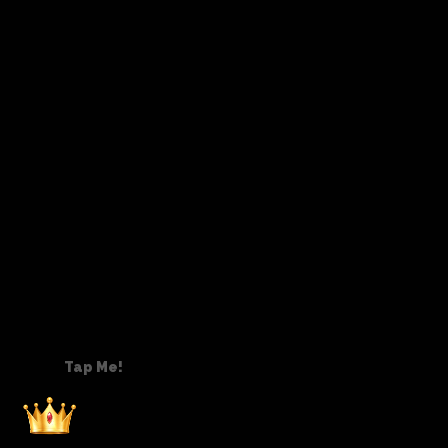
Tap Me!