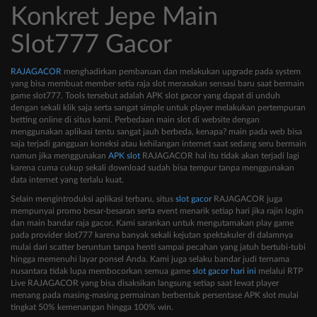
Konkret Jepe Main
Slot777 Gacor
RAJAGACOR
menghadirkan pembaruan dan melakukan upgrade pada system
yang bisa membuat member setia raja slot merasakan sensasi baru saat bermain
game slot777. Tools tersebut adalah APK slot gacor yang dapat di unduh
dengan sekali klik saja serta sangat simple untuk player melakukan pertempuran
betting online di situs kami. Perbedaan main slot di website dengan
menggunakan aplikasi tentu sangat jauh berbeda, kenapa? main pada web bisa
saja terjadi gangguan koneksi atau kehilangan internet saat sedang seru bermain
namun jika menggunakan
APK slot
RAJAGACOR hal itu tidak akan terjadi lagi
karena cuma cukup sekali download sudah bisa tempur tanpa menggunakan
data internet yang terlalu kuat.
Selain mengintroduksi aplikasi terbaru, situs
slot gacor
RAJAGACOR juga
mempunyai promo besar-besaran serta event menarik setiap hari jika rajin login
dan main bandar raja gacor. Kami sarankan untuk mengutamakan play game
pada provider slot777 karena banyak sekali kejutan spektakuler di dalamnya
mulai dari scatter beruntun tanpa henti sampai pecahan yang jatuh bertubi-tubi
hingga memenuhi layar ponsel Anda. Kami juga selaku bandar judi ternama
nusantara tidak lupa membocorkan semua game
slot gacor hari ini
melalui RTP
Live RAJAGACOR yang bisa disaksikan langsung setiap saat lewat player
menang pada masing-masing permainan berbentuk persentase APK slot mulai
tingkat 50% kemenangan hingga 100% win.