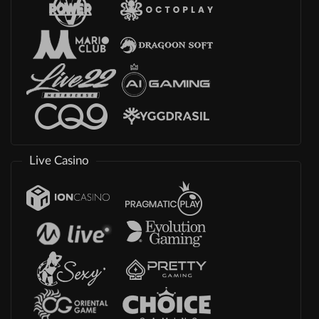
Live Casino