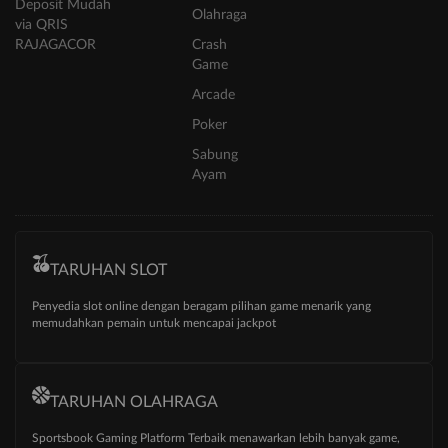
Deposit Mudah
Olahraga
via QRIS
RAJAGACOR
Crash
Game
Arcade
Poker
Sabung
Ayam
TARUHAN SLOT
Penyedia slot online dengan beragam pilihan game menarik yang
memudahkan pemain untuk mencapai jackpot
TARUHAN OLAHRAGA
Sportsbook Gaming Platform Terbaik menawarkan lebih banyak game,