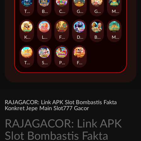
THRONE OF POSEIDON
BATTLE OF ALLIANCE
Color Bingo
GEMS MINER
GOD OF FORTUNE 2
MASTER OF GOLD MINER 2
KUNG FU LEOPARD
LUCKY TIGER
FORTUNE GEMS 2000
DJ SEAL
Book of Egypt
MASTER OF GOLD MINER
TREASURES OF EGYPT
SUPREME ACE
PINATA 1000
Fortune Lion
RAJAGACOR: Link APK Slot Bombastis Fakta
Konkret Jepe Main Slot777 Gacor
RAJAGACOR: Link APK
Slot Bombastis Fakta