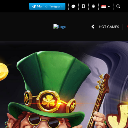
Main di Telegram
HOT GAMES