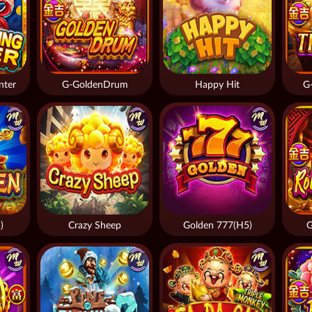
nter
G-GoldenDrum
Happy Hit
G-
)
Crazy Sheep
Golden 777(H5)
G