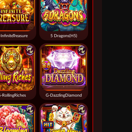
InfiniteTreasure
5 Dragons(H5)
-RollingRiches
G-DazzlingDiamond