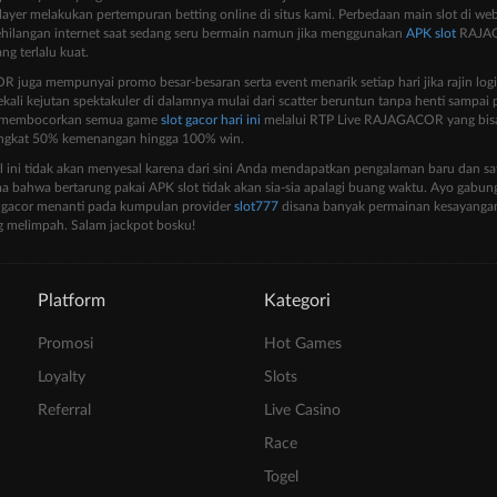
 player melakukan pertempuran betting online di situs kami. Perbedaan main slot di w
kehilangan internet saat sedang seru bermain namun jika menggunakan
APK slot
RAJAGA
g terlalu kuat.
uga mempunyai promo besar-besaran serta event menarik setiap hari jika rajin logi
li kejutan spektakuler di dalamnya mulai dari scatter beruntun tanpa henti sampai 
upa membocorkan semua game
slot gacor hari ini
melalui RTP Live RAJAGACOR yang bisa 
tingkat 50% kemenangan hingga 100% win.
l ini tidak akan menyesal karena dari sini Anda mendapatkan pengalaman baru dan sa
tama bahwa bertarung pakai APK slot tidak akan sia-sia apalagi buang waktu. Ayo 
slot gacor menanti pada kumpulan provider
slot777
disana banyak permainan kesayangan p
ng melimpah. Salam jackpot bosku!
Platform
Kategori
Promosi
Hot Games
Loyalty
Slots
Referral
Live Casino
Race
Togel