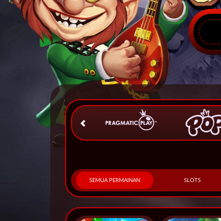
SEMUA PERMAINAN
SLOTS