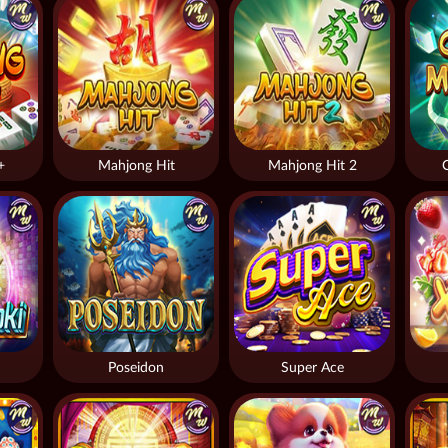
+
Mahjong Hit
Mahjong Hit 2
Poseidon
Super Ace