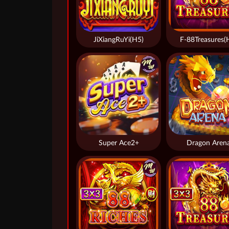
JiXiangRuYi(H5)
F-88Treasures(
Super Ace2+
Dragon Aren