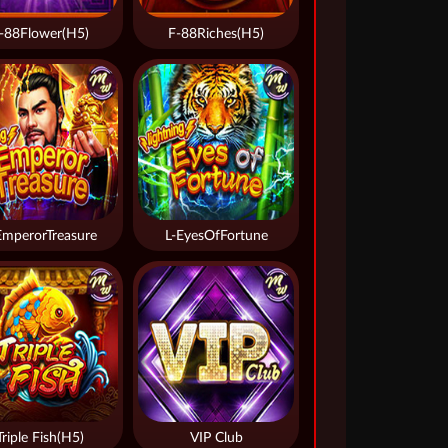
-88Flower(H5)
F-88Riches(H5)
EmperorTreasure
L-EyesOfFortune
Triple Fish(H5)
VIP Club