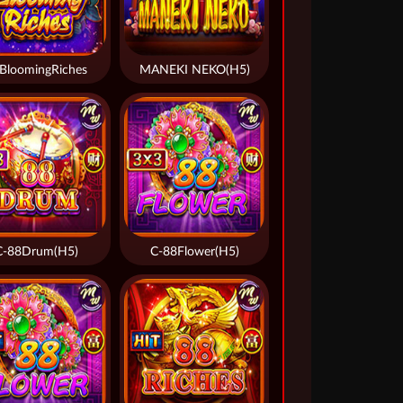
BloomingRiches
MANEKI NEKO(H5)
C-88Drum(H5)
C-88Flower(H5)